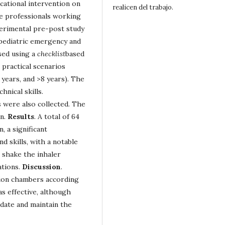
ucational intervention on
realicen del trabajo.
e professionals working
perimental pre-post study
pediatric emergency and
sed using a
checklist
based
practical scenarios
 years, and >8 years). The
nical skills.
 were also collected. The
on.
Results
. A total of 64
, a significant
 skills, with a notable
o shake the inhaler
ations.
Discussion
.
ation chambers according
as effective, although
date and maintain the