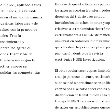
En caso de que el artículo sea public
AR-ALAT, aplicado a tres
los autores aceptan transferir todos
de 8 años). La variable
derechos del trabajo presentado,
zas en el manejo de cámara
incluidos los derechos de autor y aq
gráficas, laborales y de
relativos a la transmisión electrónic
ealizó con la prueba de
exclusivamente a FUDEN, de maner
nales. Tras la
universal, en todos los idiomas, una
conocimientos y
que el trabajo haya sido aceptado pa
entes: no agitar el
publicación dentro de la revista
iones.
Discusión
. Se
electrónica NURE Investigación.
de inhalación según la
ectiva, aunque se
El autor podrá hacer copias ilimitad
solidar las competencias
trabajo para uso docente, reutilizarl
su totalidad o parcialmente en un li
escrito por el autor o hacer copias p
distribución en la institución en la 
trabaja. FUDEN hará mención al no
del autor en las publicaciones que se