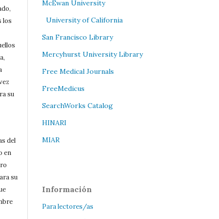
McEwan University
ado,
University of California
 los
San Francisco Library
uellos
Mercyhurst University Library
a,
a
Free Medical Journals
 vez
FreeMedicus
ra su
SearchWorks Catalog
HINARI
MIAR
as del
o en
bro
ara su
Información
que
mbre
Para lectores/as