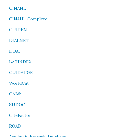
CINAHL
CINAHL Complete
CUIDEN
DIALNET
DOAJ
LATINDEX
CUIDATGE
WorldCat
OALib
SUDOC
CiteFactor
ROAD
Academic Journals Database